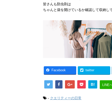
皆さんも防虫剤は
ちゃんと袋を開けているか確認して収納し
Facebook
twitter
B!
LINE
-
クエリティーの日常