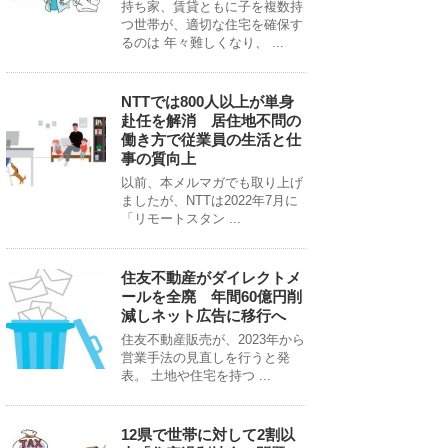
持ち家、賃貸ともに子を複数持
つ世帯が、適切な住宅を確保す
るのは 年々難しくなり、 ...
NTTでは800人以上が単身
赴任を解消 居住地不問の
働き方で従業員の生活と仕
事の質向上
以前、本メルマガでも取り上げ
ましたが、NTTは2022年7月に
「リモートスタン ...
住友不動産がダイレクトメ
ールを全廃 年間60億円削
減しネット広告に移行へ
住友不動産販売が、2023年から
営業手法の見直しを行うと発
表。 土地や住宅を持つ ...
12県で世帯に対して2割以