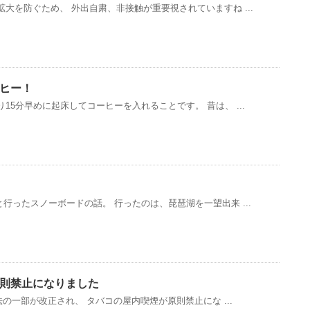
大を防ぐため、 外出自粛、非接触が重要視されていますね ...
ヒー！
15分早めに起床してコーヒーを入れることです。 昔は、 ...
行ったスノーボードの話。 行ったのは、琵琶湖を一望出来 ...
則禁止になりました
法の一部が改正され、 タバコの屋内喫煙が原則禁止にな ...