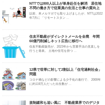
NTTでは800人以上が単身赴任を解消 居住地
不問の働き方で従業員の生活と仕事の質向上
以前、本メルマガでも取り上げましたが、NTTは2022
年7月に 「リモートスタン ...
住友不動産がダイレクトメールを全廃 年間
60億円削減しネット広告に移行へ
住友不動産販売が、2023年から営業手法の見直しを
行うと発表。 土地や住宅を持つ ...
12県で世帯に対して2割以上「住宅過剰社会」
問題
コロナ禍などの影響による少子化の進行で、 2000年
に約119万人だった出生数が ...
規制緩和も追い風に 不動産業界でのデジタ