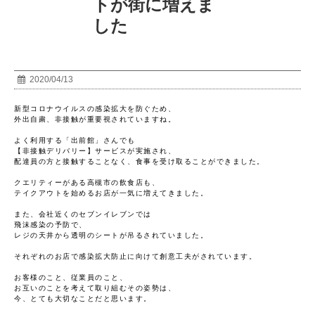
トが街に増えま
した
2020/04/13
新型コロナウイルスの感染拡大を防ぐため、

外出自粛、非接触が重要視されていますね。

よく利用する「出前館」さんでも

【非接触デリバリー】サービスが実施され、

配達員の方と接触することなく、食事を受け取ることができました。

クエリティーがある高槻市の飲食店も、

テイクアウトを始めるお店が一気に増えてきました。

また、会社近くのセブンイレブンでは

飛沫感染の予防で、

レジの天井から透明のシートが吊るされていました。

それぞれのお店で感染拡大防止に向けて創意工夫がされています。

お客様のこと、従業員のこと、

お互いのことを考えて取り組むその姿勢は、

今、とても大切なことだと思います。
