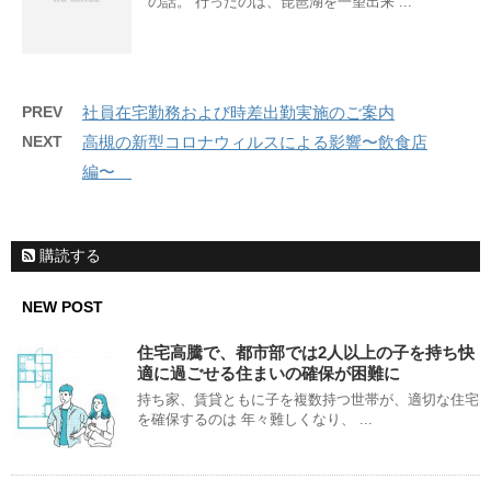
の話。 行ったのは、琵琶湖を一望出来 ...
PREV
社員在宅勤務および時差出勤実施のご案内
NEXT
高槻の新型コロナウィルスによる影響〜飲食店
編〜
購読する
NEW POST
住宅高騰で、都市部では2人以上の子を持ち快
適に過ごせる住まいの確保が困難に
持ち家、賃貸ともに子を複数持つ世帯が、適切な住宅
を確保するのは 年々難しくなり、 ...