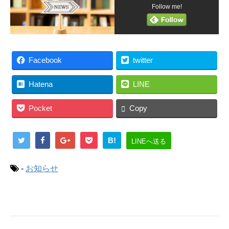
Follow me!
Facebook
twitter
Hatena
LINE
Pocket
Copy
B!
LINEへ送る
-
お知らせ