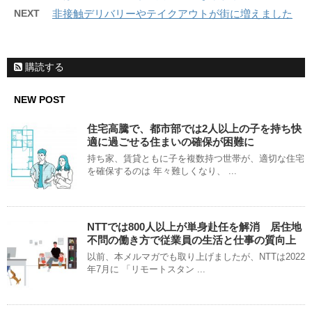
NEXT
非接触デリバリーやテイクアウトが街に増えました
購読する
NEW POST
住宅高騰で、都市部では2人以上の子を持ち快
適に過ごせる住まいの確保が困難に
持ち家、賃貸ともに子を複数持つ世帯が、適切な住宅
を確保するのは 年々難しくなり、 ...
NTTでは800人以上が単身赴任を解消 居住地
不問の働き方で従業員の生活と仕事の質向上
以前、本メルマガでも取り上げましたが、NTTは2022
年7月に 「リモートスタン ...