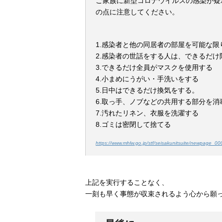
ご家族に新型コロナウイルスの感染が疑
の点に注意してください。
1.感染者と他の同居者の部屋を可能な限
2.感染者の世話をする人は、できるだ
3.できるだけ全員がマスクを使用する
4.小まめにうがい・手洗いをする
5.日中はできるだけ換気をする。
6.取っ手、ノブなどの共用する部分を消
7.汚れたリネン、衣服を洗濯する
8.ゴミは密閉して捨てる
https://www.mhlw.go.jp/stf/seisakunitsuite/newpage_00
上記を実行することなく、
一刻も早く事態が収束されるよう心から願