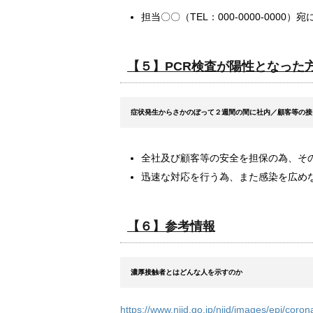
担当〇〇（TEL：000-0000-0000
【５】PCR検査が陽性となった
症状発生からさかのぼって２週間の間に社内／顧客等の接
全社及び顧客等の安全を担保の為、そ
迅速な対応を行う為、また感染を広め
【６】参考情報
濃厚接触者とはどんな人を示すのか
https://www.niid.go.jp/niid/images/epi/co