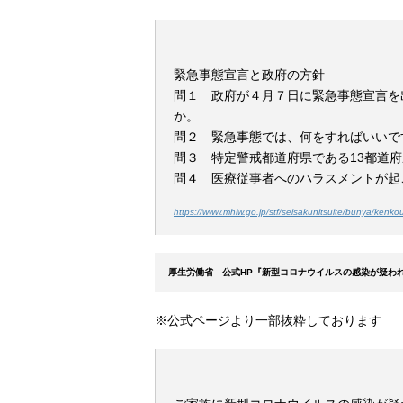
緊急事態宣言と政府の方針
問１ 政府が４月７日に緊急事態宣言を
か。
問２ 緊急事態では、何をすればいいで
問３ 特定警戒都道府県である13都道
問４ 医療従事者へのハラスメントが起
https://www.mhlw.go.jp/stf/seisakunitsuite/bunya/ken
厚生労働省 公式HP『新型コロナウイルスの感染が疑わ
※公式ページより一部抜粋しております