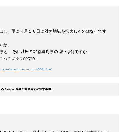
出し、更に４月１６日に対象地域を拡大したのはなぜです
すか。
府県と、それ以外の34都道府県の違いは何ですか。
こっているのですか。
kou_iryou/dengue_fever_qa_00001.html
れる人がいる場合の家庭内での注意事項』