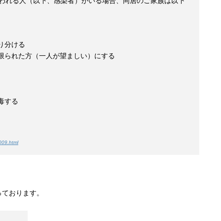
われる人（以下、感染者）がいる場合、同居のご家族は以下
り分ける
け限られた方（一人が望ましい）にする
毒する
009.html
っております。