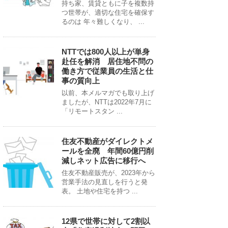
持ち家、賃貸ともに子を複数持
つ世帯が、適切な住宅を確保す
るのは 年々難しくなり、 ...
NTTでは800人以上が単身
赴任を解消 居住地不問の
働き方で従業員の生活と仕
事の質向上
以前、本メルマガでも取り上げ
ましたが、NTTは2022年7月に
「リモートスタン ...
住友不動産がダイレクトメ
ールを全廃 年間60億円削
減しネット広告に移行へ
住友不動産販売が、2023年から
営業手法の見直しを行うと発
表。 土地や住宅を持つ ...
12県で世帯に対して2割以