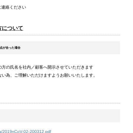
）宛に連絡ください
方について
点が合った場合
の方の氏名を社内／顧客へ開示させていただきます
ない為、ご理解いただけますようお願いいたします。
rona/2019nCoV-02-200312.pdf