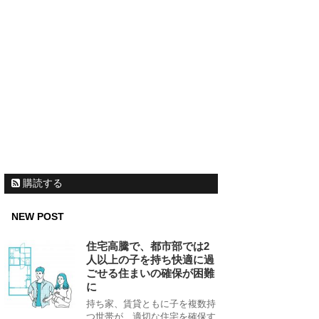
購読する
NEW POST
住宅高騰で、都市部では2
人以上の子を持ち快適に過
ごせる住まいの確保が困難
に
持ち家、賃貸ともに子を複数持
つ世帯が、適切な住宅を確保す