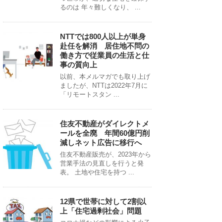
るのは 年々難しくなり、 ...
NTTでは800人以上が単身
赴任を解消 居住地不問の
働き方で従業員の生活と仕
事の質向上
以前、本メルマガでも取り上げ
ましたが、NTTは2022年7月に
「リモートスタン ...
住友不動産がダイレクトメ
ールを全廃 年間60億円削
減しネット広告に移行へ
住友不動産販売が、2023年から
営業手法の見直しを行うと発
表。 土地や住宅を持つ ...
12県で世帯に対して2割以
上「住宅過剰社会」問題