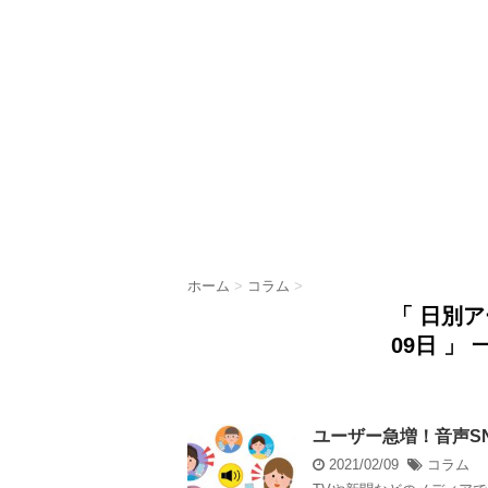
ホーム
>
コラム
>
「 日別ア
09日 」 
ユーザー急増！音声SNS
2021/02/09
コラム