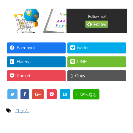
Follow me!
Facebook
twitter
Hatena
LINE
Pocket
Copy
B!
LINEへ送る
-
コラム