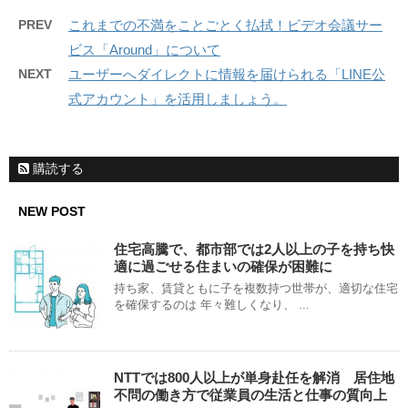
PREV
これまでの不満をことごとく払拭！ビデオ会議サー
ビス「Around」について
NEXT
ユーザーへダイレクトに情報を届けられる「LINE公
式アカウント」を活用しましょう。
購読する
NEW POST
住宅高騰で、都市部では2人以上の子を持ち快
適に過ごせる住まいの確保が困難に
持ち家、賃貸ともに子を複数持つ世帯が、適切な住宅
を確保するのは 年々難しくなり、 ...
NTTでは800人以上が単身赴任を解消 居住地
不問の働き方で従業員の生活と仕事の質向上