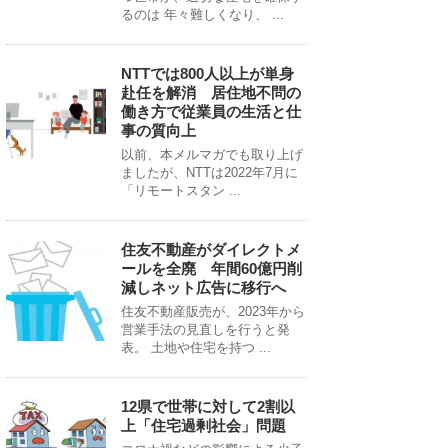
るのは 年々難しくなり、 ...
NTTでは800人以上が単身
赴任を解消 居住地不問の
働き方で従業員の生活と仕
事の質向上
以前、本メルマガでも取り上げ
ましたが、NTTは2022年7月に
「リモートスタン ...
住友不動産がダイレクトメ
ールを全廃 年間60億円削
減しネット広告に移行へ
住友不動産販売が、2023年から
営業手法の見直しを行うと発
表。 土地や住宅を持つ ...
12県で世帯に対して2割以
上「住宅過剰社会」問題