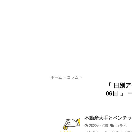
ホーム
>
コラム
>
「 日別ア
06日 」 
不動産大手とベンチャ
2022/09/06
コラム